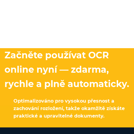
Začněte používat OCR
online nyní — zdarma,
rychle a plně automaticky.
Optimalizováno pro vysokou přesnost a
zachování rozložení, takže okamžitě získáte
praktické a upravitelné dokumenty.