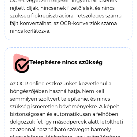
OCR-t végezzen teljesen ingyen. Nincsenek
rejtett díjak, nincsenek fizetőfalak, és nincs
szükség fiókregisztrációra. Tetszőleges számú
fájlt konvertálhat; az OCR-konverziók száma
nincs korlátozva.
Telepítésre nincs szükség
Az OCR online eszközünket közvetlenül a
böngészőjében használhatja. Nem kell
semmilyen szoftvert telepítenie, és nincs
szükség ismeretlen bővítményekre. A képeit
biztonságosan és automatikusan a felhőben
dolgozzuk fel, így másodpercek alatt letöltheti
az azonnal használható szöveget bármely