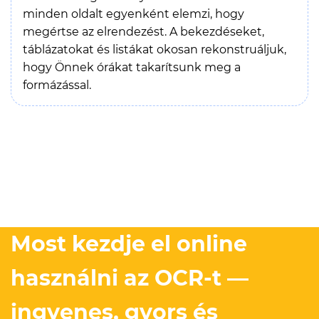
minden oldalt egyenként elemzi, hogy
megértse az elrendezést. A bekezdéseket,
táblázatokat és listákat okosan rekonstruáljuk,
hogy Önnek órákat takarítsunk meg a
formázással.
Most kezdje el online
használni az OCR-t —
ingyenes, gyors és