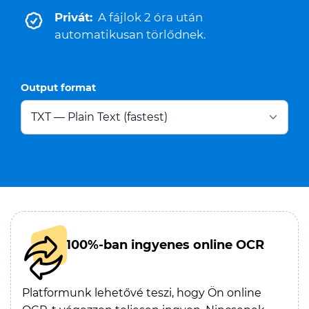
Privát:
A fájlok 2 óra után
automatikusan törlődnek.
Output format
100%-ban ingyenes online OCR
Platformunk lehetővé teszi, hogy Ön online