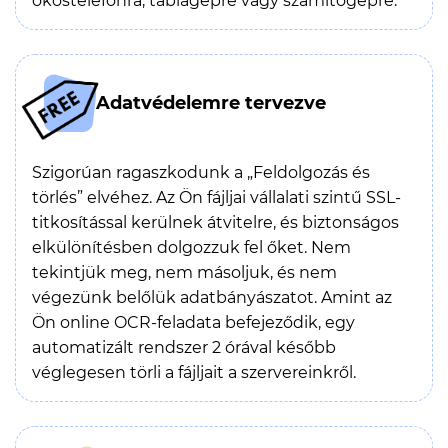
okostelefonra, táblagépre vagy számítógépre.
Adatvédelemre tervezve
Szigorúan ragaszkodunk a „Feldolgozás és
törlés” elvéhez. Az Ön fájljai vállalati szintű SSL-
titkosítással kerülnek átvitelre, és biztonságos
elkülönítésben dolgozzuk fel őket. Nem
tekintjük meg, nem másoljuk, és nem
végezünk belőlük adatbányászatot. Amint az
Ön online OCR-feladata befejeződik, egy
automatizált rendszer 2 órával később
véglegesen törli a fájljait a szervereinkről.