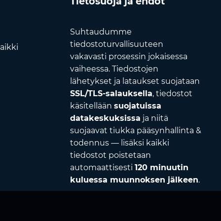
Tietosuoja ja ehdot
Suhtaudumme
tiedostoturvallisuuteen
aikki
vakavasti prosessin jokaisessa
vaiheessa. Tiedostojen
lähetykset ja lataukset suojataan
SSL/TLS-salauksella
, tiedostot
käsitellään
suojatuissa
datakeskuksissa
ja niitä
suojaavat tiukka pääsynhallinta &
todennus — lisäksi kaikki
tiedostot poistetaan
automaattisesti
120 minuutin
kuluessa muunnoksen jälkeen
.