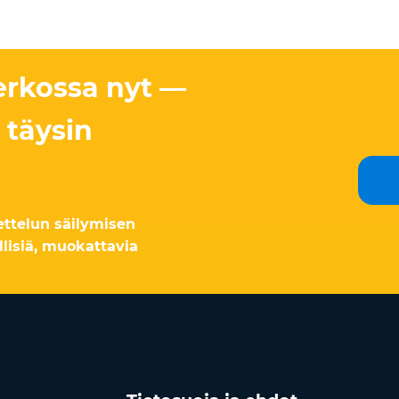
erkossa nyt —
 täysin
ttelun säilymisen
llisiä, muokattavia