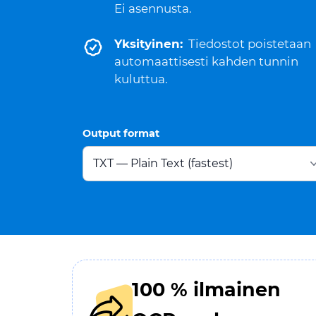
Ei asennusta.
Yksityinen:
Tiedostot poistetaan
automaattisesti kahden tunnin
kuluttua.
Output format
100 % ilmainen