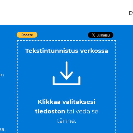
E
Tekstintunnistus verkossa
in
Klikkaa valitaksesi
tiedoston
tai vedä se
tänne.
sa.