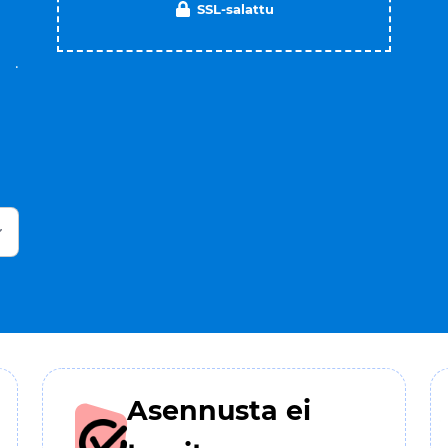
SSL-salattu
.
Asennusta ei