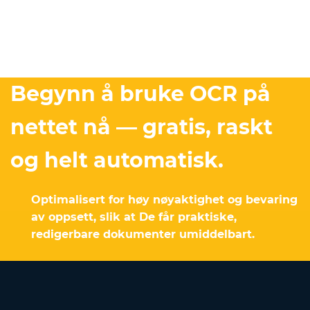
Begynn å bruke OCR på
nettet nå — gratis, raskt
og helt automatisk.
Optimalisert for høy nøyaktighet og bevaring
av oppsett, slik at De får praktiske,
redigerbare dokumenter umiddelbart.