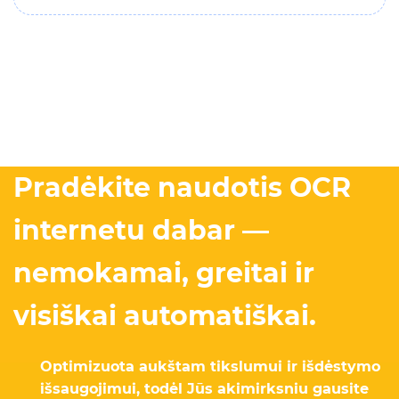
Pradėkite naudotis OCR
internetu dabar —
nemokamai, greitai ir
visiškai automatiškai.
Optimizuota aukštam tikslumui ir išdėstymo
išsaugojimui, todėl Jūs akimirksniu gausite