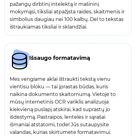
pažangų dirbtinį intelektą ir mašininį
mokymąsi, tiksliai atpažįsta raides, skaitmenis ir
simbolius daugiau nei 100 kalbų. Dėl to tekstas
ištraukiamas tiksliai ir sklandžiai.
Išsaugo formatavimą
Mes vengiame aklai ištraukti tekstą vienu
vientisu bloku — tai įprastas būdas, kuris
naikina dokumento skaitomumą. Vietoje to
mūsų internetinis OCR variklis analizuoja
kiekvieną puslapį atskirai, kad suprastų jo
išdėstymą. Pastraipos, lentelės ir sąrašai
išmaniai atstatomi, todėl Jūs sutaupysite
valandas, kurias skirtumėte formatavimui.