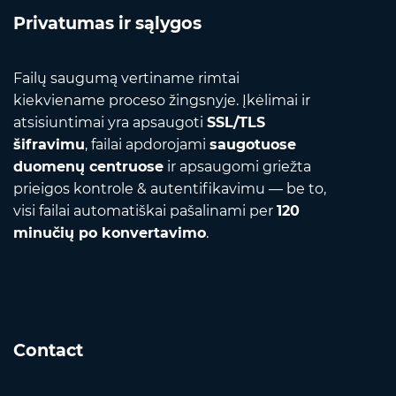
Privatumas ir sąlygos
Failų saugumą vertiname rimtai
kiekviename proceso žingsnyje. Įkėlimai ir
atsisiuntimai yra apsaugoti
SSL/TLS
šifravimu
, failai apdorojami
saugotuose
duomenų centruose
ir apsaugomi griežta
prieigos kontrole & autentifikavimu — be to,
visi failai automatiškai pašalinami per
120
minučių po konvertavimo
.
Contact