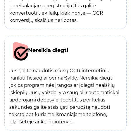
nereikalaujama registracija. Jūs galite
konvertuoti tiek failų, kiek norite — OCR
konversijų skaičius neribotas.
Nereikia diegti
Jūs galite naudotis mūsų OCR internetiniu
įrankiu tiesiogiai per naršyklę. Nereikia diegti
jokios programinės įrangos ar įdiegti neaiškių
įskiepių. Jūsų vaizdai yra saugiai ir automatiškai
apdorojami debesyje, todėl Jūs per kelias
sekundes galite atsisiųsti paruoštą naudoti
tekstą bet kuriame išmaniajame telefone,
planšetėje ar kompiuteryje.