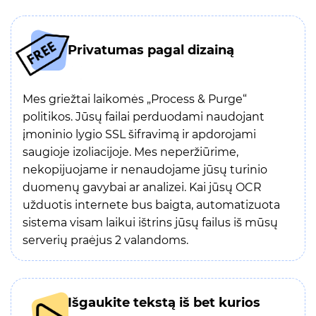
Privatumas pagal dizainą
Mes griežtai laikomės „Process & Purge“
politikos. Jūsų failai perduodami naudojant
įmoninio lygio SSL šifravimą ir apdorojami
saugioje izoliacijoje. Mes neperžiūrime,
nekopijuojame ir nenaudojame jūsų turinio
duomenų gavybai ar analizei. Kai jūsų OCR
užduotis internete bus baigta, automatizuota
sistema visam laikui ištrins jūsų failus iš mūsų
serverių praėjus 2 valandoms.
Išgaukite tekstą iš bet kurios