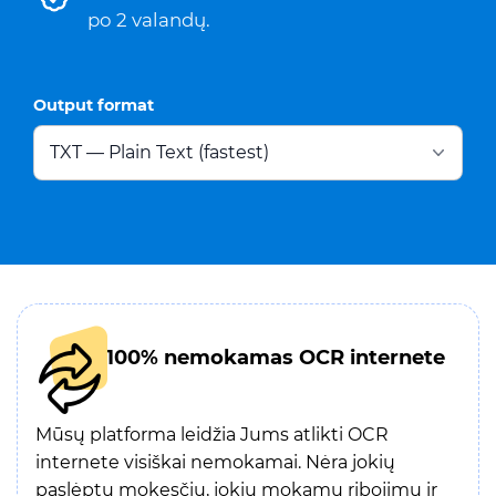
po 2 valandų.
Output format
100% nemokamas OCR internete
Mūsų platforma leidžia Jums atlikti OCR
internete visiškai nemokamai. Nėra jokių
paslėptų mokesčių, jokių mokamų ribojimų ir