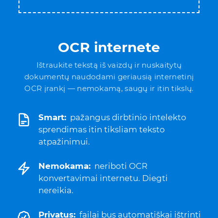
OCR internete
Ištraukite tekstą iš vaizdų ir nuskaitytų
dokumentų naudodami geriausią internetinį
OCR įrankį — nemokamą, saugų ir itin tikslų.
Smart:
pažangus dirbtinio intelekto
sprendimas itin tiksliam teksto
atpažinimui.
Nemokama:
neriboti OCR
konvertavimai internetu. Diegti
nereikia.
Privatus:
failai bus automatiškai ištrinti